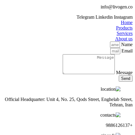
info@livogen.co
Telegram
Linkedin
Instagram
Home
Products
Services
About us
Name
Email
Message
Send
Official Headquarter: Unit 4, No. 25, Qods Street, Enghelab Street,
Tehran, Iran
+9886126137