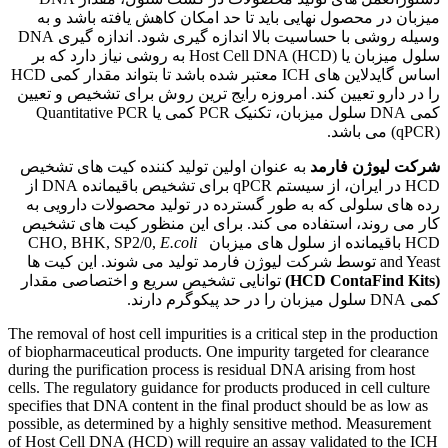
میزبان در محصول نهایی باید تا حد امکان کاهش یافته باشد و به
وسیله روشی با حساسیت بالا اندازه گیری شود. اندازه گیری DNA
سلول میزبان یا Host Cell DNA (HCD) به روشی نیاز دارد که بر
اساس گایدلاین های ICH معتبر شده باشد تا بتواند مقدار کمی HCD
را در دارو تعیین کند. امروزه رایج ترین روش برای تشخیص و تعیین
کمی DNA سلول میزبان، تکنیک PCR کمی یا Quantitative PCR
(qPCR) می باشد.
شرکت لیوژن فارمد
به عنوان اولین تولید کننده کیت های تشخیص
HCD در ایران، از سیستم qPCR برای تشخیص باقیمانده DNA از
رده های سلولی که به طور گسترده در تولید محصولات دارویی به
کار می روند، استفاده می کند. برای این منظور کیت های تشخیص
HCD باقیمانده از سلول های میزبان CHO, BHK, SP2/0,
E.coli
and Yeast توسط شرکت لیوژن فارمد تولید می شوند. این کیت ها
(HCD ContaFind Kits)
توانایی تشخیص سریع و اختصاصی مقدار
کمی DNA سلول میزبان را در حد پیکوگرم دارند.
The removal of host cell impurities is a critical step in the production
of biopharmaceutical products. One impurity targeted for clearance
during the purification process is residual DNA arising from host
cells. The regulatory guidance for products produced in cell culture
specifies that DNA content in the final product should be as low as
possible, as determined by a highly sensitive method. Measurement
of Host Cell DNA (HCD) will require an assay validated to the ICH