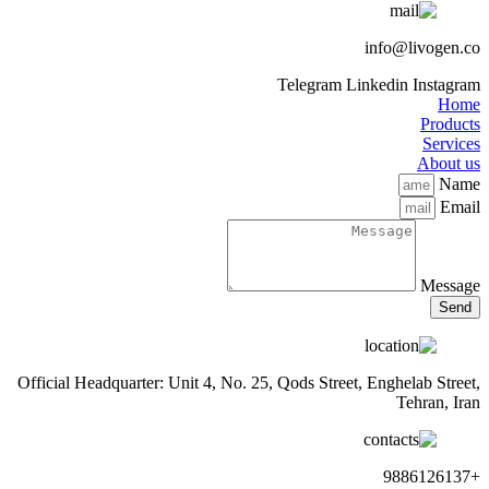
info@livogen.co
Telegram
Linkedin
Instagram
Home
Products
Services
About us
Name
Email
Message
Send
Official Headquarter: Unit 4, No. 25, Qods Street, Enghelab Street,
Tehran, Iran
+9886126137