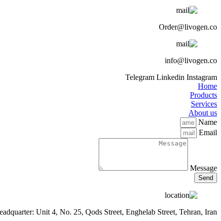
Order@livogen.co
info@livogen.co
Telegram
Linkedin
Instagram
Home
Products
Services
About us
Name
Email
Message
Send
eadquarter: Unit 4, No. 25, Qods Street, Enghelab Street, Tehran, Iran