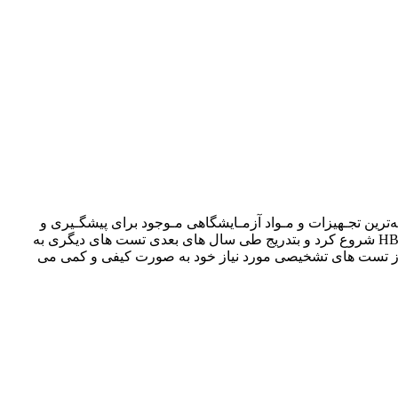
 مـوثرترین و پـیشرفته‌ترین تجـهیزات و مـواد آزمـایشگاهی مـوجود برای پیشگـیری و
تشـخیص مولکولی ویروس ها یا باکتری ها در زمینه دارویی انجام می شوند. این بخش کار خود را با چند تست PCR کیفی مانند HBV, HCV,HIV شروع کرد و بتدریج طی سال های بعدی تست های دیگری به
ی از تست های تشخیصی مورد نیاز خود به صورت کیفی و کمی می