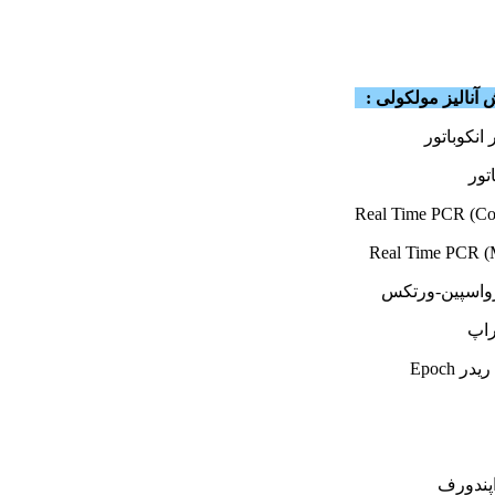
آنالیز مولکولی :
انکوباتور
تور
واسپین-ورتکس
راپ
 Epoch
اپندورف