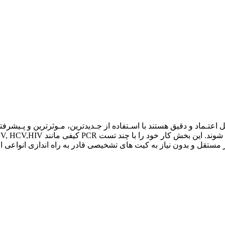
تشخیصی مبنی بر DNA / RNA که بسیـار قـابل اعتـماد و دقیق هستند با اسـتفاده از جـدیدترین،
ر مستقل و بدون نیاز به کیت های تشخیصی قادر به راه اندازی انواع