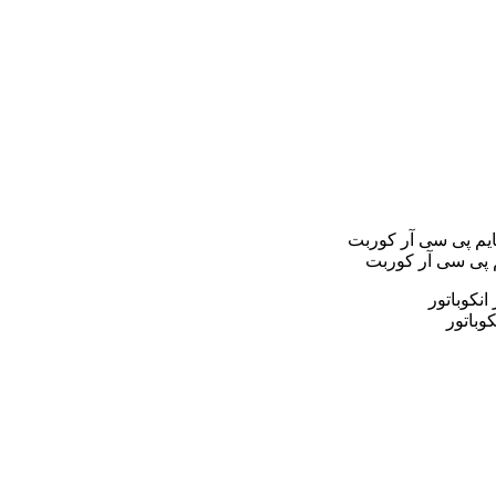
م پی سی آر کوربت
وباتور