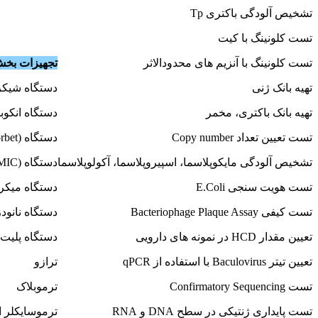
تشخیص آلودگی باکتری Tp
تست کلونینگ با کیت
تست کلونینگ با آنزیم های محدودالاثر
تجهیزات بخش 
تهیه بانک ژنی
دستگاه شیکر 
تهیه بانک باکتری، مخمر
دستگاه انکوبا
تست تعیین تعداد Copy number
دستگاه Real Time PCR (Corbet)
تشخیص آلودگی مایکوپلاسما، اسپیروپلاسما، آکولوپلاسما
دستگاه Real Time PCR (MIC)
تست هویت سنجی E.Coli
دستگاه میکر
تست کیفی Bacteriophage Plaque Assay
دستگاه نانود
تعیین مقدار HCD در نمونه های دارویی
دستگاه پلیت ریدر
تعیین تیتر Baculovirus با استفاده از qPCR
ترازو
تست Confirmatory Sequencing
ترموبلاک
تست پایداری ژنتیکی در سطح DNA و RNA
ترموسایکلر 